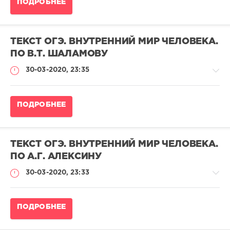
ПОДРОБНЕЕ
ОГЭ
по
русскому
языку
ТЕКСТ ОГЭ. ВНУТРЕННИЙ МИР ЧЕЛОВЕКА.
admina
ПО В.Т. ШАЛАМОВУ
127
30-03-2020, 23:35
308
0
Тексты
ПОДРОБНЕЕ
ОГЭ
по
русскому
языку
ТЕКСТ ОГЭ. ВНУТРЕННИЙ МИР ЧЕЛОВЕКА.
pushkin
ПО А.Г. АЛЕКСИНУ
5
30-03-2020, 23:33
354
0
Тексты
ПОДРОБНЕЕ
ОГЭ
по