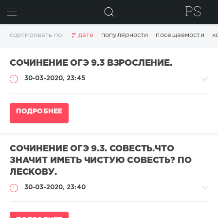
ИСКАТЬ
сортировать по
дате
популярности
посещаемости
к
СОЧИНЕНИЕ ОГЭ 9.3 ВЗРОСЛЕНИЕ.
30-03-2020, 23:45
Сочинение
ПОДРОБНЕЕ
ОГЭ
по
русскому
языку
СОЧИНЕНИЕ ОГЭ 9.3. СОВЕСТЬ.ЧТО
admina
ЗНАЧИТ ИМЕТЬ ЧИСТУЮ СОВЕСТЬ? ПО
74
ЛЕСКОВУ.
737
30-03-2020, 23:40
0
Сочинение