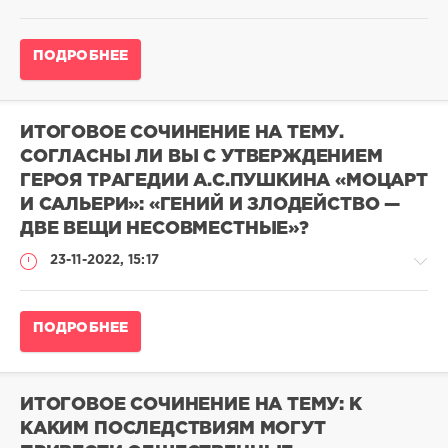
Итоговое
ПОДРОБНЕЕ
сочинение
2025-
2026
/
ИТОГОВОЕ СОЧИНЕНИЕ НА ТЕМУ.
Примеры
СОГЛАСНЫ ЛИ ВЫ С УТВЕРЖДЕНИЕМ
итоговых
ГЕРОЯ ТРАГЕДИИ А.С.ПУШКИНА «МОЦАРТ
сочинений
2022-
И САЛЬЕРИ»: «ГЕНИЙ И ЗЛОДЕЙСТВО —
2023
ДВЕ ВЕЩИ НЕСОВМЕСТНЫЕ»?
adminn
23-11-2022, 15:17
35
977
0
Итоговое
ПОДРОБНЕЕ
сочинение
2025-
2026
/
ИТОГОВОЕ СОЧИНЕНИЕ НА ТЕМУ: К
Примеры
КАКИМ ПОСЛЕДСТВИЯМ МОГУТ
итоговых