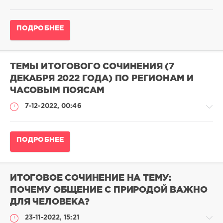
Духовно-
нравственные
ориентиры
Новости
ПОДРОБНЕЕ
adminn
adminn
811
27
151
0
ТЕМЫ ИТОГОВОГО СОЧИНЕНИЯ (7
0
ДЕКАБРЯ 2022 ГОДА) ПО РЕГИОНАМ И
ЧАСОВЫМ ПОЯСАМ
7-12-2022, 00:46
Итоговое
ПОДРОБНЕЕ
сочинение
2025-
2026
ИТОГОВОЕ СОЧИНЕНИЕ НА ТЕМУ:
admina
ПОЧЕМУ ОБЩЕНИЕ С ПРИРОДОЙ ВАЖНО
85
332
ДЛЯ ЧЕЛОВЕКА?
0
23-11-2022, 15:21