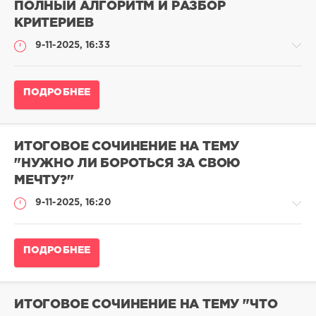
ПОЛНЫЙ АЛГОРИТМ И РАЗБОР
adminn
КРИТЕРИЕВ
95
9-11-2025, 16:33
995
0
Итоговое
ПОДРОБНЕЕ
сочинение
2025-
2026
/
ИТОГОВОЕ СОЧИНЕНИЕ НА ТЕМУ
Как
"НУЖНО ЛИ БОРОТЬСЯ ЗА СВОЮ
писать?
МЕЧТУ?"
adminn
9-11-2025, 16:20
1
053
0
Итоговое
ПОДРОБНЕЕ
сочинение
2025-
2026
/
ИТОГОВОЕ СОЧИНЕНИЕ НА ТЕМУ "ЧТО
Итоговые