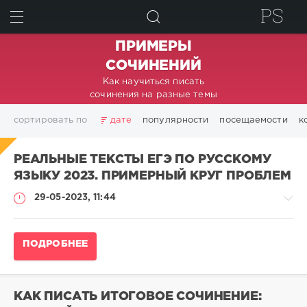
ИСКАТЬ
ПРИМЕРЫ
СОЧИНЕНИЙ
Как научиться писать
сочинения на разные темы
сортировать по
дате
популярности
посещаемости
к
РЕАЛЬНЫЕ ТЕКСТЫ ЕГЭ ПО РУССКОМУ
ЯЗЫКУ 2023. ПРИМЕРНЫЙ КРУГ ПРОБЛЕМ
29-05-2023, 11:44
Сочинение
ПОДРОБНЕЕ
ЕГЭ
по
русскому
языку
КАК ПИСАТЬ ИТОГОВОЕ СОЧИНЕНИЕ:
2023