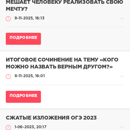
МЕШАЕТ ЧЕЛОВЕКУ РЕАЛИЗОВАТЬ СВОЮ
сочинения:
МЕЧТУ?
Духовно-
нравственные
9-11-2025, 16:13
ориентиры
adminn
Итоговое
931
ПОДРОБНЕЕ
сочинение
0
2025-
2026
/
ИТОГОВОЕ СОЧИНЕНИЕ НА ТЕМУ «КОГО
Итоговые
МОЖНО НАЗВАТЬ ВЕРНЫМ ДРУГОМ?»
сочинения:
Духовно-
9-11-2025, 16:01
нравственные
ориентиры
adminn
Итоговое
ПОДРОБНЕЕ
сочинение
909
2025-
0
2026
/
СЖАТЫЕ ИЗЛОЖЕНИЯ ОГЭ 2023
Итоговые
сочинения:
1-06-2023, 20:17