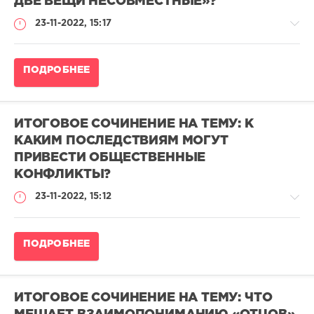
ДВЕ ВЕЩИ НЕСОВМЕСТНЫЕ»?
adminn
23-11-2022, 15:17
35
988
0
Итоговое
ПОДРОБНЕЕ
сочинение
2025-
2026
/
ИТОГОВОЕ СОЧИНЕНИЕ НА ТЕМУ: К
Примеры
КАКИМ ПОСЛЕДСТВИЯМ МОГУТ
итоговых
ПРИВЕСТИ ОБЩЕСТВЕННЫЕ
сочинений
2022-
КОНФЛИКТЫ?
2023
23-11-2022, 15:12
adminn
71
591
Итоговое
ПОДРОБНЕЕ
сочинение
0
2025-
2026
/
ИТОГОВОЕ СОЧИНЕНИЕ НА ТЕМУ: ЧТО
Примеры