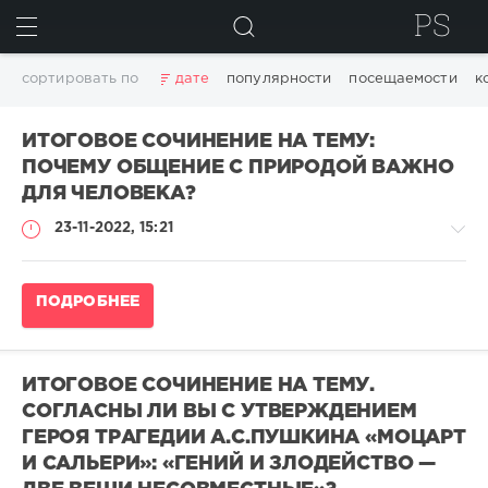
ИСКАТЬ
сортировать по
дате
популярности
посещаемости
к
ИТОГОВОЕ СОЧИНЕНИЕ НА ТЕМУ:
ПОЧЕМУ ОБЩЕНИЕ С ПРИРОДОЙ ВАЖНО
ДЛЯ ЧЕЛОВЕКА?
23-11-2022, 15:21
Итоговое
ПОДРОБНЕЕ
сочинение
2025-
2026
/
ИТОГОВОЕ СОЧИНЕНИЕ НА ТЕМУ.
Примеры
СОГЛАСНЫ ЛИ ВЫ С УТВЕРЖДЕНИЕМ
итоговых
ГЕРОЯ ТРАГЕДИИ А.С.ПУШКИНА «МОЦАРТ
сочинений
2022-
И САЛЬЕРИ»: «ГЕНИЙ И ЗЛОДЕЙСТВО —
2023