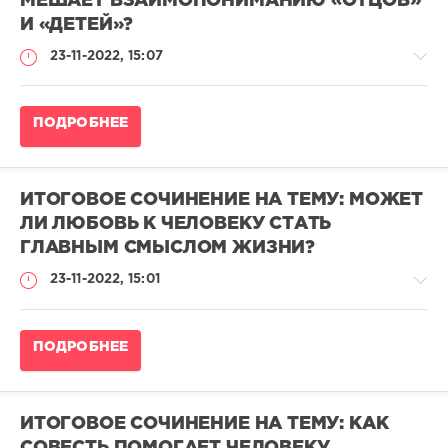
МЕШАЕТ ВЗАИМОПОНИМАНИЮ «ОТЦОВ»
итоговых
И «ДЕТЕЙ»?
сочинений
2022-
23-11-2022, 15:07
2023
adminn
Итоговое
15
ПОДРОБНЕЕ
сочинение
005
2025-
0
2026
/
ИТОГОВОЕ СОЧИНЕНИЕ НА ТЕМУ: МОЖЕТ
Примеры
ЛИ ЛЮБОВЬ К ЧЕЛОВЕКУ СТАТЬ
итоговых
ГЛАВНЫМ СМЫСЛОМ ЖИЗНИ?
сочинений
2022-
23-11-2022, 15:01
2023
adminn
Итоговое
16
ПОДРОБНЕЕ
сочинение
561
2025-
0
2026
/
ИТОГОВОЕ СОЧИНЕНИЕ НА ТЕМУ: КАК
Примеры
СОВЕСТЬ ПОМОГАЕТ ЧЕЛОВЕКУ