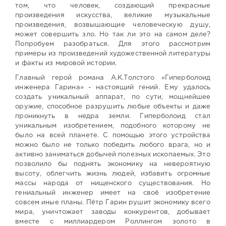
том, что человек, создающий прекрасные
произведения искусства, великие музыкальные
произведения, возвышающие человеческую душу,
может совершить зло. Но так ли это на самом деле?
Попробуем разобраться. Для этого рассмотрим
примеры из произведений художественной литературы
и факты из мировой истории.
Главный герой романа А.К.Толстого «Гиперболоид
инженера Гарина» - настоящий гений. Ему удалось
создать уникальный аппарат, по сути, мощнейшее
оружие, способное разрушить любые объекты и даже
проникнуть в недра земли. Гиперболоид стал
уникальным изобретением, подобного которому не
было на всей планете. С помощью этого устройства
можно было не только победить любого врага, но и
активно заниматься добычей полезных ископаемых. Это
позволило бы поднять экономику на невероятную
высоту, облегчить жизнь людей, избавить огромные
массы народа от нищенского существования. Но
гениальный инженер имеет на своё изобретение
совсем иные планы. Пётр Гарин рушит экономику всего
мира, уничтожает заводы конкурентов, добывает
вместе с миллиардером Роллингом золото в