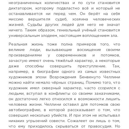
неограниченных количествах и по сути становится
диктатором, которому подвластно всё и который не
останавливается ни перед чем. Он берёт на себя
миссию вершителя судеб, хозяина человеческих
жизней. Судьбы других людей для него не значат
ничего. Таким образом, гениальный учёный становится
универсальным злодеем, настоящим воплощением зла.
Реальная жизнь тоже полна примеров того, что
великие люди, вызывающие восхищение своими
произведениями у современников и потомков,
зачастую имеют очень тяжёлый характер, а некоторые
даже способны совершить преступление. Так,
например, в биографии одного из самых известных
художников эпохи Возрождения Бенвенуто Челлини
можно найти немало чёрных страниц. Помимо того, что
художник имел скверный характер, часто ссорился с
людьми, вступал в конфликты со своими заказчиками,
он достаточно легко относился к возможности лишить
человека жизни. Челлини оставил для потомков свою
автобиографию, в которой рассказывает о том, что
совершил несколько убийств. И при этом не испытывал
никаких угрызений совести. Сожалеет он лишь о том,
что ему приходилось скрываться от правосудия. Но