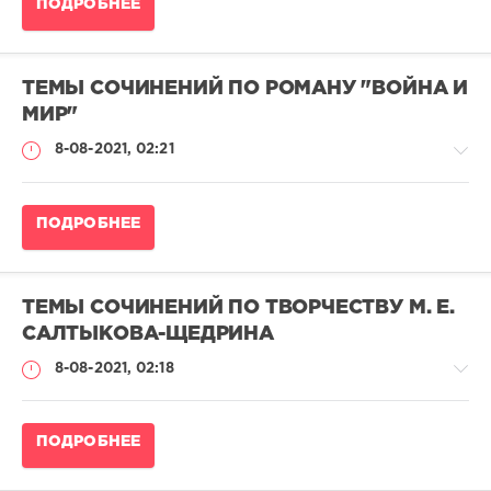
ПОДРОБНЕЕ
сочинений
pushkin
49
ТЕМЫ СОЧИНЕНИЙ ПО РОМАНУ "ВОЙНА И
774
МИР"
0
8-08-2021, 02:21
Темы
ПОДРОБНЕЕ
сочинений
pushkin
17
ТЕМЫ СОЧИНЕНИЙ ПО ТВОРЧЕСТВУ М. Е.
616
САЛТЫКОВА-ЩЕДРИНА
0
8-08-2021, 02:18
Темы
ПОДРОБНЕЕ
сочинений
pushkin