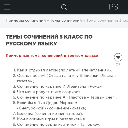
ИСКАТЬ
Примеры сочинений
»
Темы сочинений
» Темы сочинений 3 кл
ТЕМЫ СОЧИНЕНИЙ 3 КЛАСС ПО
РУССКОМУ ЯЗЫКУ
Примерные темы сочинений в третьем классе
23
Как я отдыхал летом (по летним впечатлениям).
Осень просим! (Отзыв на книгу В. Бианки «Лесная
газета».)
Сочинение по картине И. Левитана «Рожь».
Что меня радует и что огорчает.
Сочинение по картине А. Пластова «Первый снег».
Если бы я был Дедом Морозом
(Снегурочкой) (сочинение- сказка).
Белочка (сочинение-миниатюра).
Мои любимые игры и развлечения.
Сочинение но серии картинок «На горке».