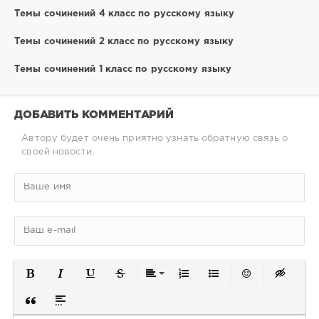
Темы сочинений 4 класс по русскому языку
Темы сочинений 2 класс по русскому языку
Темы сочинений 1 класс по русскому языку
ДОБАВИТЬ КОММЕНТАРИЙ
Автору будет очень приятно узнать обратную связь о
своей новости.
Полужирный
Курсив
Подчеркнутый
Зачеркнутый
Выравнивание
Нумерованный список
Маркированный спис
Вставить смайл
Вставка 
Вставка цитаты
Вставка спойлера