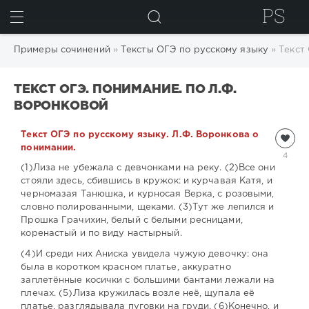
ИСКАТЬ
Примеры сочинений
»
Тексты ОГЭ по русскому языку
» Текст
ТЕКСТ ОГЭ. ПОНИМАНИЕ. ПО Л.Ф.
ВОРОНКОВОЙ
Текст ОГЭ по русскому языку. Л.Ф. Воронкова о
понимании.
4
(1)Лиза не убежала с девчонками на реку. (2)Все они
стояли здесь, сбившись в кружок: и курчавая Катя, и
черномазая Танюшка, и курносая Верка, с розовыми,
словно полированными, щеками. (3)Тут же лепился и
Прошка Грачихин, белый с белыми ресницами,
коренастый и по виду настырный.
(4)И среди них Аниска увидела чужую девочку: она
была в коротком красном платье, аккуратно
заплетённые косички с большими бантами лежали на
плечах. (5)Лиза кружилась возле неё, щупала её
платье, разглядывала пуговки на груди. (6)Конечно, и