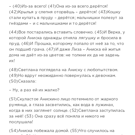
– (40)Из-за всего! (41)Она из-за всего дерётся!
(42)Крылья у слепня оторвёшь – дерётся! (43)Кошку
стали купать в пруду – дерётся; мальчишки полезут за
гнёздами – и с мальчишками и то дерётся!
(44)Все постарались вставить словечко. (45)И Верка, у
которой Аниска однажды отняла лягушку и бросила в
пруд. (46)И Прошка, которому попало от неё за то, что
он подшиб грача. (47)И даже Лиза – Аниска ей житья
дома не даёт из-за цветов: не толкни их да не задень
их!
(48)Светлана поглядела на Аниску с любопытством.
(49)Но вдруг неожиданно повернулась к девочкам.
(50)Сказала:
– Ну, а раз ей их жалко?
(51)Скуластое Анискино лицо потемнело от жаркого
румянца, а глаза засветились, как вода в лужинах,
когда в них заглянет солнце. (52)Светлана заступилась
за неё! (53) Она сразу всё поняла и никого не
послушала!
(54)Аниска побежала домой. (55)Что случилось на