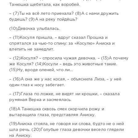
Танюшка щебетала, как воробей.
– (7)Ты на всё лето приехала? (8)А с нами дружить
будешь? (9)А на реку пойдёшь?
(10)Девочка улыбалась.
– (11)Косуля пришла, – вдруг сказал Прошка и
спрятался за чью-то спину: за «Косулю» Аниска и
влепить не замедлит.
– (12)Косуля? – спросила чужая девочка. – (13)А почему
же Косуля? (14)Косули – ведь это животные такие.
(15)Ну, вроде оленей, что ли...
– (16)А она же у нас косая, – объяснила Лиза, – у неё
один глаз к носу забегает.
– (17)Глаза по ложке, не видят ни крошки, – сказала
румяная Верка и засмеялась.
(18)А Танюшка сквозь смех скорчила рожу и
вытаращила глаза, представляя Аниску.
(19)Аниска стояла, не говоря ни слова, будто не о ней
шла речь. (20)Голубые глаза девочки весело глядели
на Аниску.