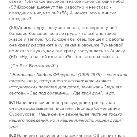
свете? (56)Какое высокое и какое ясное сегодня небо!
(57)Воробьи щебечут так радостно и неистово –
праздник у них, что ли? (58) А может, это у Аниски
праздник?
(59)Аниска вдруг почувствовала, что сердце у неё
большое-большое, во всю грудь, что всё оно такое
живое и тёплое. (60)Скорей бы отец пришёл с работы,
она сразу расскажет ему, какая к бабушке Тумановой
приехала внучка, как она сразу заступилась за Аниску.
(61) «Ну, а раз ей их жалко?» – вот что она сказала.
(По Л.Ф. Воронковой*)
* Воронкова Любовь Фёдоровна (1906–1976) – советская
писательница, автор многих детских книг и цикла
исторических повестей для детей, таких как «Старшая
сестра», «Сад под облаками», «Где твой дом?» и др.
9.1
Напишите сочинение-рассуждение, раскрывая
смысл высказывания писателя Леонида Семёновича
Сухорукова: «
Наша речь – важнейшая часть не только
нашего поведения, но и нашей личности, нашей души,
ума
».
9.2
Напишите сочинение-рассуждение. Объясните, как