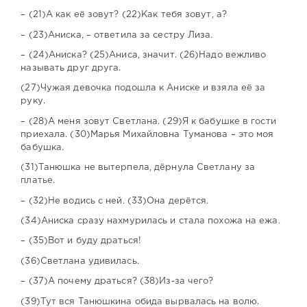
– (21)А как её зовут? (22)Как тебя зовут, а?
– (23)Аниска, – ответила за сестру Лиза.
– (24)Аниска? (25)Аниса, значит. (26)Надо вежливо
называть друг друга.
(27)Чужая девочка подошла к Аниске и взяла её за
руку.
– (28)А меня зовут Светлана. (29)Я к бабушке в гости
приехала. (30)Марья Михайловна Туманова – это моя
бабушка.
(31)Танюшка не вытерпела, дёрнула Светлану за
платье.
– (32)Не водись с ней. (33)Она дерётся.
(34)Аниска сразу нахмурилась и стала похожа на ежа.
– (35)Вот и буду драться!
(36)Светлана удивилась.
– (37)А почему драться? (38)Из-за чего?
(39)Тут вся Танюшкина обида вырвалась на волю.