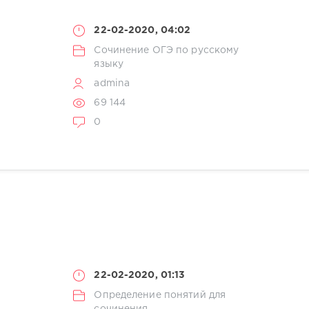
22-02-2020, 04:02
Сочинение ОГЭ по русскому
языку
admina
69 144
0
22-02-2020, 01:13
Определение понятий для
сочинения