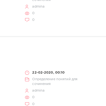
admina
0
0
22-02-2020, 00:10
Определение понятий для
сочинения
admina
0
0