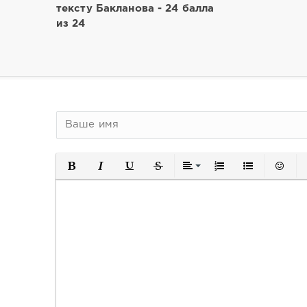
тексту Бакланова - 24 балла
из 24
Полужирный
Курсив
Подчеркнутый
Зачеркнутый
Выравнивание
Нумерованный спи
Маркированн
Встави
В