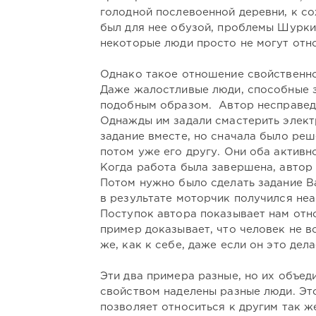
голодной послевоенной деревни, к с
был для нее обузой, проблемы Шурки
некоторые люди просто не могут отно
Однако такое отношение свойственно
Даже жалостливые люди, способные з
подобным образом. Автор несправедл
Однажды им задали смастерить элек
задание вместе, но сначала было реш
потом уже его другу. Они оба активно
Когда работа была завершена, автор 
Потом нужно было сделать задание Ва
в результате моторчик получился неа
Поступок автора показывает нам отн
пример доказывает, что человек не в
же, как к себе, даже если он это дела
Эти два примера разные, но их объед
свойством наделены разные люди. Это
позволяет относиться к другим так же