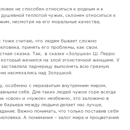
еловек не способен относиться к родным и к
 душевной теплотой чужих, склонен относиться к
жим, несмотря на его моральные качества,
.
ак тоже считаю, что людям бывает сложно
еловека, принять его проблемы, как свои.
тная сказка. Так, в сказке «Золушка» Ш. Перро
, который женился на злой эгоистичной женщине. У
 заставляла падчерицу выполнять всю грязную
они насмехались над Золушкой.
ку, особенно с неразвитым внутренним миром,
авными себе. Для таких людей чужое горе всегда
а «свое» и «чужое» незбежно, это заложено в
е барьера между людьми делает нас лучше,
дание. Важно понимать, что только поставив себя
человека. А понимание – залог мира и процветания