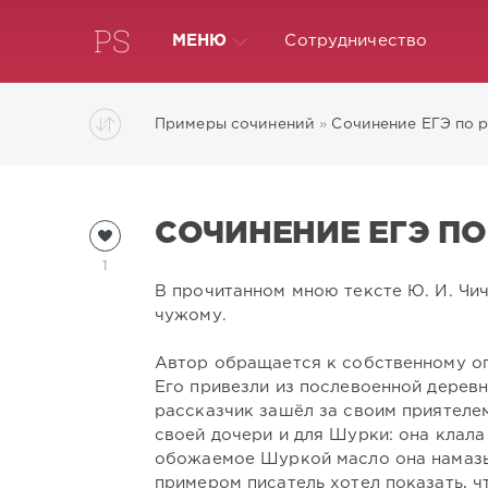
МЕНЮ
Сотрудничество
Примеры сочинений
»
Сочинение ЕГЭ по 
СОЧИНЕНИЕ ЕГЭ ПО
1
В прочитанном мною тексте Ю. И. Чи
чужому.
Автор обращается к собственному оп
Его привезли из послевоенной дерев
рассказчик зашёл за своим приятелем
своей дочери и для Шурки: она клала
обожаемое Шуркой масло она намазыв
примером писатель хотел показать, ч