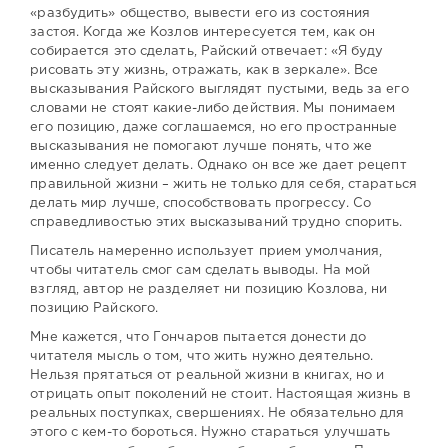
«разбудить» общество, вывести его из состояния
застоя. Когда же Козлов интересуется тем, как он
собирается это сделать, Райский отвечает: «Я буду
рисовать эту жизнь, отражать, как в зеркале». Все
высказывания Райского выглядят пустыми, ведь за его
словами не стоят какие-либо действия. Мы понимаем
его позицию, даже соглашаемся, но его пространные
высказывания не помогают лучше понять, что же
именно следует делать. Однако он все же дает рецепт
правильной жизни – жить не только для себя, стараться
делать мир лучше, способствовать прогрессу. Со
справедливостью этих высказываний трудно спорить.
Писатель намеренно использует прием умолчания,
чтобы читатель смог сам сделать выводы. На мой
взгляд, автор не разделяет ни позицию Козлова, ни
позицию Райского.
Мне кажется, что Гончаров пытается донести до
читателя мысль о том, что жить нужно деятельно.
Нельзя прятаться от реальной жизни в книгах, но и
отрицать опыт поколений не стоит. Настоящая жизнь в
реальных поступках, свершениях. Не обязательно для
этого с кем-то бороться. Нужно стараться улучшать