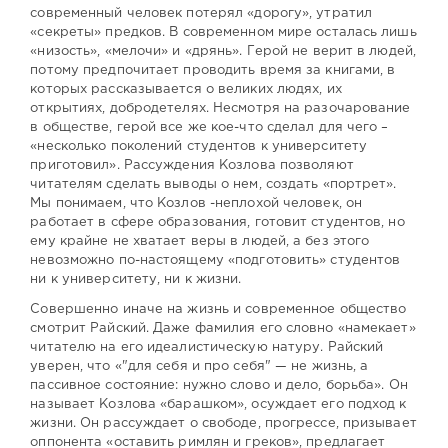
современный человек потерял «дорогу», утратил
«секреты» предков. В современном мире осталась лишь
«низость», «мелочи» и «дрянь». Герой не верит в людей,
потому предпочитает проводить время за книгами, в
которых рассказывается о великих людях, их
открытиях, добродетелях. Несмотря на разочарование
в обществе, герой все же кое-что сделал для чего –
«несколько поколений студентов к университету
приготовил». Рассуждения Козлова позволяют
читателям сделать выводы о нем, создать «портрет».
Мы понимаем, что Козлов -неплохой человек, он
работает в сфере образования, готовит студентов, но
ему крайне не хватает веры в людей, а без этого
невозможно по-настоящему «подготовить» студентов
ни к университету, ни к жизни.
Совершенно иначе на жизнь и современное общество
смотрит Райский. Даже фамилия его словно «намекает»
читателю на его идеалистическую натуру. Райский
уверен, что «"для себя и про себя" — не жизнь, а
пассивное состояние: нужно слово и дело, борьба». Он
называет Козлова «барашком», осуждает его подход к
жизни. Он рассуждает о свободе, прогрессе, призывает
оппонента «оставить римлян и греков», предлагает