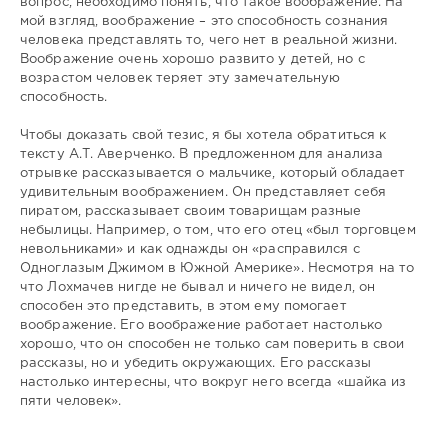
вопрос, необходимо понять, что такое воображение. На
мой взгляд, воображение – это способность сознания
человека представлять то, чего нет в реальной жизни.
Воображение очень хорошо развито у детей, но с
возрастом человек теряет эту замечательную
способность.
Чтобы доказать свой тезис, я бы хотела обратиться к
тексту А.Т. Аверченко. В предложенном для анализа
отрывке рассказывается о мальчике, который обладает
удивительным воображением. Он представляет себя
пиратом, рассказывает своим товарищам разные
небылицы. Например, о том, что его отец «был торговцем
невольниками» и как однажды он «расправился с
Одноглазым Джимом в Южной Америке». Несмотря на то
что Лохмачев нигде не бывал и ничего не видел, он
способен это представить, в этом ему помогает
воображение. Его воображение работает настолько
хорошо, что он способен не только сам поверить в свои
рассказы, но и убедить окружающих. Его рассказы
настолько интересны, что вокруг него всегда «шайка из
пяти человек».