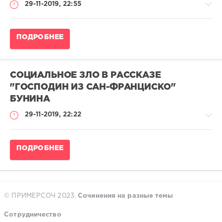
29-11-2019, 22:55
Сочинение
ПОДРОБНЕЕ
по
литературе
admina
СОЦИАЛЬНОЕ ЗЛО В РАССКАЗЕ
0
"ГОСПОДИН ИЗ САН-ФРАНЦИСКО"
0
БУНИНА
29-11-2019, 22:22
Итоговое
ПОДРОБНЕЕ
сочинение
2025-
2026
/
Примеры
© ПРИМЕРСОЧ 2023.
Сочинения на разные темы
итоговых
сочинений
Сотрудничество
2019-