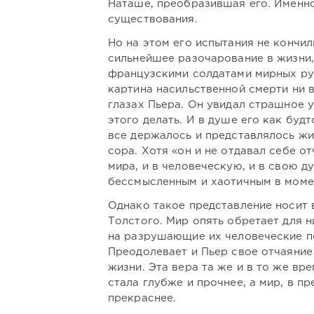
Наташе, преобразившая его. Именно
существования.
Но на этом его испытания не кончил
сильнейшее разочарование в жизни,
французскими солдатами мирных ру
картина насильственной смерти ни 
глазах Пьера. Он увидал страшное 
этого делать. И в душе его как буд
все держалось и представлялось жи
сора. Хотя «он и не отдавал себе о
мира, и в человеческую, и в свою д
бессмысленным и хаотичным в моме
Однако такое представление носит 
Толстого. Мир опять обретает для н
на разрушающие их человеческие по
Преодолевает и Пьер свое отчаяние
жизни. Эта вера та же и в то же вр
стала глубже и прочнее, а мир, в п
прекраснее.