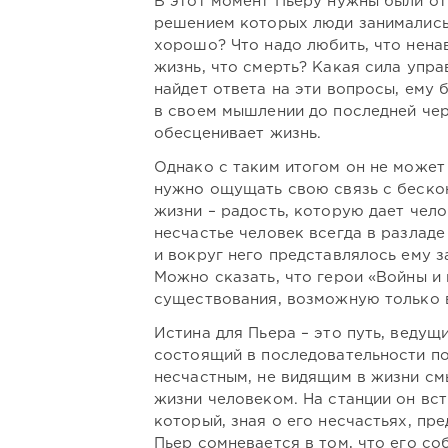
В этот момент Пьеру нужны были от
решением которых люди занимались 
хорошо? Что надо любить, что ненав
жизнь, что смерть? Какая сила упра
найдет ответа на эти вопросы, ему б
в своем мышлении до последней чер
обесценивает жизнь.
Однако с таким итогом он не может
нужно ощущать свою связь с бескон
жизни – радость, которую дает чело
несчастье человек всегда в разладе 
и вокруг него представлялось ему 
Можно сказать, что герои «Войны и 
существования, возможную только в
Истина для Пьера – это путь, ведущ
состоящий в последовательности по
несчастным, не видящим в жизни см
жизни человеком. На станции он вс
который, зная о его несчастьях, пр
Пьер сомневается в том, что его со