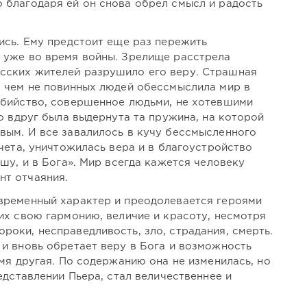
 благодаря ей он снова обрел смысл и радость
ись. Ему предстоит еще раз пережить
 уже во время войны. Зрелище расстрела
сских жителей разрушило его веру. Страшная
в чем не повинных людей обессмыслила мир в
убийство, совершенное людьми, не хотевшими
то вдруг была выдернута та пружина, на которой
вым. И все завалилось в кучу бессмысленного
тчета, уничтожилась вера и в благоустройство
ушу, и в Бога». Мир всегда кажется человеку
нт отчаяния.
временный характер и преодолевается героями
их свою гармонию, величие и красоту, несмотря
роки, несправедливость, зло, страдания, смерть.
 и вновь обретает веру в Бога и возможность
емя другая. По содержанию она не изменилась, но
редставлении Пьера, стал величественнее и