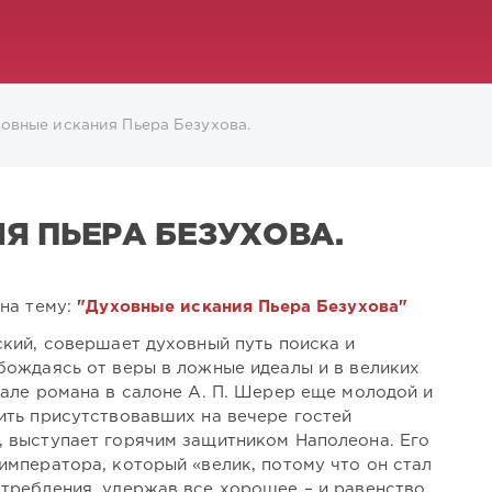
овные искания Пьера Безухова.
Я ПЬЕРА БЕЗУХОВА.
 на тему:
"Духовные искания Пьера Безухова"
ский, совершает духовный путь поиска и
бождаясь от веры в ложные идеалы и в великих
чале романа в салоне А. П. Шерер еще молодой и
ить присутствовавших на вечере гостей
 выступает горячим защитником Наполеона. Его
императора, который «велик, потому что он стал
требления, удержав все хорошее – и равенство