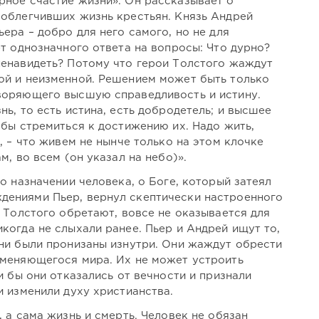
рное счастие жизни». Он рассказывает о
 облегчивших жизнь крестьян. Князь Андрей
ьера – добро для него самого, но не для
ет однозначного ответа на вопросы: Что дурно?
ненавидеть? Потому что герои Толстого жаждут
ой и неизменной. Решением может быть только
творяющего высшую справедливость и истину.
нь, то есть истина, есть добродетель; и высшее
обы стремиться к достижению их. Надо жить,
р, – что живем не нынче только на этом клочке
м, во всем (он указал на небо)».
 о назначении человека, о Боге, который затеял
дениями Пьер, вернул скептически настроенного
и Толстого обретают, вовсе не оказывается для
когда не слыхали ранее. Пьер и Андрей ищут то,
они были пронизаны изнутри. Они жаждут обрести
 меняющегося мира. Их не может устроить
ли бы они отказались от вечности и признали
и изменили духу христианства.
, а сама жизнь и смерть. Человек не обязан