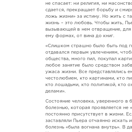
не спасает: ни религия, ни масонст
сдается, прекращает борьбу и смир
ложь жизни» за истину. Но жить с т
жизнь – это любовь. Чтобы жить, Пь
вызывающей в нем отвращение, для 
ему формах, от вина до книг.
«Слишком страшно было быть под г
отдавался первым увлечениям, чтоб
общества, много пил, покупал картин
любое занятие было средством забв
ужаса жизни. Все представлялись е
честолюбием, кто картинами, кто п
кто лошадьми, кто политикой, кто о
делами».
Состояние человека, уверенного в 
болезнью, которая проявляется не «
постоянно присутствует в жизни. Е
заставляли Пьера отчаянно искать и
болезнь «была вогнана внутрь». В д