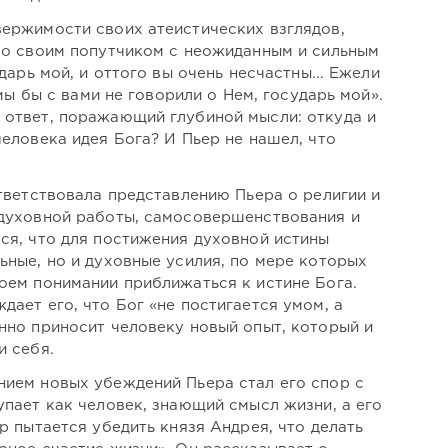
ержимости своих атеистических взглядов,
со своим попутчиком с неожиданным и сильным
дарь мой, и оттого вы очень несчастны... Ежели
 мы бы с вами не говорили о Нем, государь мой».
 ответ, поражающий глубиной мысли: откуда и
еловека идея Бога? И Пьер не нашел, что
тветствовала представлению Пьера о религии и
 духовной работы, самосовершенствования и
ся, что для постижения духовной истины
ьные, но и духовные усилия, по мере которых
оем понимании приближаться к истине Бога.
ает его, что Бог «не постигается умом, а
нно приносит человеку новый опыт, который и
и себя.
ием новых убеждений Пьера стал его спор с
упает как человек, знающий смысл жизни, а его
р пытается убедить князя Андрея, что делать