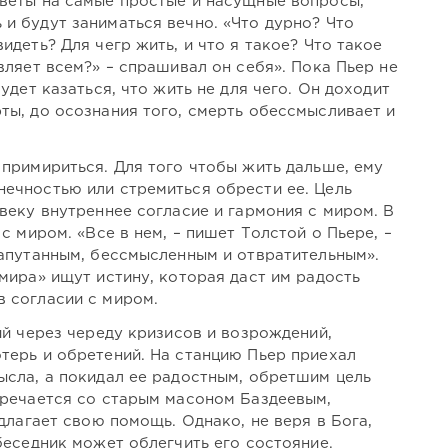
веты на самые простые и насущные вопросы,
и будут заниматься вечно. «Что дурно? Что
идеть? Для чегр жить, и что я такое? Что такое
вляет всем?» – спрашивал он себя». Пока Пьер не
удет казаться, что жить не для чего. Он доходит
ты, до осознания того, смерть обессмысливает и
 примириться. Для того чтобы жить дальше, ему
ечностью или стремиться обрести ее. Цель
веку внутреннее согласие и гармония с миром. В
с миром. «Все в нем, – пишет Толстой о Пьере, –
запутанным, бессмысленным и отвратительным».
мира» ищут истину, которая даст им радость
 согласии с миром.
ий через череду кризисов и возрождений,
терь и обретений. На станцию Пьер приехал
ысла, а покидал ее радостным, обретшим цель
тречается со старым масоном Баздеевым,
едлагает свою помощь. Однако, не веря в Бога,
беседник может облегчить его состояние.