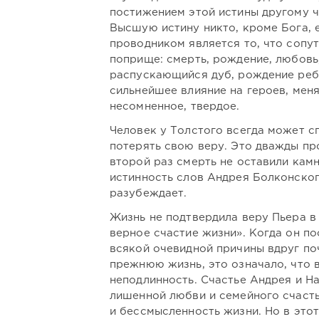
постижением этой истины другому ч
Высшую истину никто, кроме Бога, 
проводником является то, что сопу
поприще: смерть, рождение, любовь,
распускающийся дуб, рождение ребе
сильнейшее влияние на героев, меня
несомненное, твердое.
Человек у Толстого всегда может с
потерять свою веру. Это дважды пр
второй раз смерть не оставили камн
истинность слов Андрея Болконского
разубеждает.
Жизнь не подтвердила веру Пьера в 
верное счастие жизни». Когда он п
всякой очевидной причины вдруг п
прежнюю жизнь, это означало, что 
неподлинность. Счастье Андрея и Н
лишенной любви и семейного счасть
и бессмысленность жизни. Но в этот