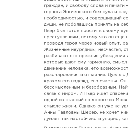
граждан, и свободу слова и печати 
герцога Энгиенского без суда и сле
необходимостью, и совершивший ее
души, не побоявшись принять на себ
Пьер был готов простить своему ку
преступлениям, потому что он еще 
проводя героя через новый опыт, р
Жизненные неурядицы, несчастья, с
разбивают его прежние убеждения и
которые дают ему гармонию, смысл 
движение человека, его возможност
разочарования и отчаяние. Дуэль с
крахом его надежд, его счастья. Он
бессмысленным и безобразным. Найт
связь с миром. И Пьер ищет спасени
одной из станций по дороге из Мос
смысле жизни. Однако он уже не увл
Анны Павловны Шерер, не хочет ник
думает так настойчиво и упорно, ка