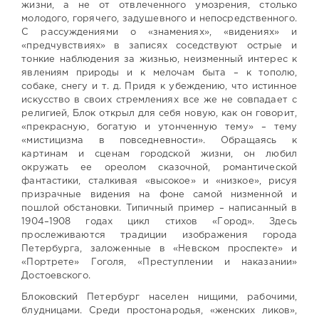
жизни, а не от отвлеченного умозрения, столько
молодого, горячего, задушевного и непосредственного.
С рассуждениями о «знамениях», «видениях» и
«предчувствиях» в записях соседствуют острые и
тонкие наблюдения за жизнью, неизменный интерес к
явлениям природы и к мелочам быта – к тополю,
собаке, снегу и т. д. Придя к убеждению, что истинное
искусство в своих стремлениях все же не совпадает с
религией, Блок открыл для себя новую, как он говорит,
«прекрасную, богатую и утонченную тему» – тему
«мистицизма в повседневности». Обращаясь к
картинам и сценам городской жизни, он любил
окружать ее ореолом сказочной, романтической
фантастики, сталкивая «высокое» и «низкое», рисуя
призрачные видения на фоне самой низменной и
пошлой обстановки. Типичный пример – написанный в
1904–1908 годах цикл стихов «Город». Здесь
прослеживаются традиции изображения города
Петербурга, заложенные в «Невском проспекте» и
«Портрете» Гоголя, «Преступлении и наказании»
Достоевского.
Блоковский Петербург населен нищими, рабочими,
блудницами. Среди простонародья, «женских ликов»,