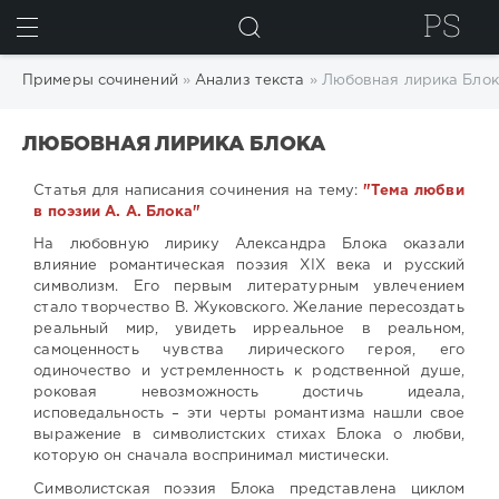
ИСКАТЬ
Примеры сочинений
»
Анализ текста
» Любовная лирика Блок
ЛЮБОВНАЯ ЛИРИКА БЛОКА
Статья для написания сочинения на тему:
"Тема любви
в поэзии А. А. Блока"
На любовную лирику Александра Блока оказали
влияние романтическая поэзия XIX века и русский
символизм. Его первым литературным увлечением
стало творчество В. Жуковского. Желание пересоздать
реальный мир, увидеть ирреальное в реальном,
самоценность чувства лирического героя, его
одиночество и устремленность к родственной душе,
роковая невозможность достичь идеала,
исповедальность – эти черты романтизма нашли свое
выражение в символистских стихах Блока о любви,
которую он сначала воспринимал мистически.
Символистская поэзия Блока представлена циклом