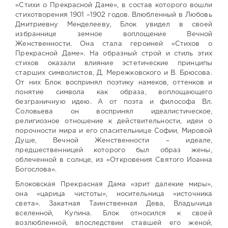
«Стихи о Прекрасной Даме», в состав которого вошли
стихотворения 1901 –1902 годов. Влюбленный в Любовь
Дмитриевну Менделееву, Блок увидел в своей
избраннице земное воплощение Вечной
Женственности. Она стала героиней «Стихов о
Прекрасной Даме». На образный строй и стиль этих
стихов оказали влияние эстетические принципы
старших символистов, Д. Мережковского и В. Брюсова.
От них Блок воспринял поэтику намеков, оттенков и
понятие символа как образа, воплощающего
безграничную идею. А от поэта и философа Вл.
Соловьева он воспринял идеалистическое,
религиозное отношение к действительности, идеи о
порочности мира и его спасительнице Софии, Мировой
Душе, Вечной Женственности – идеале,
предшественницей которого был образ жены,
облеченной в солнце, из «Откровения Святого Иоанна
Богослова».
Блоковская Прекрасная Дама «зрит далекие миры»,
она «царица чистоты», носительница «источника
света». Закатная Таинственная Дева, Владычица
вселенной, Купина. Блок относился к своей
возлюбленной, впоследствии ставшей его женой,