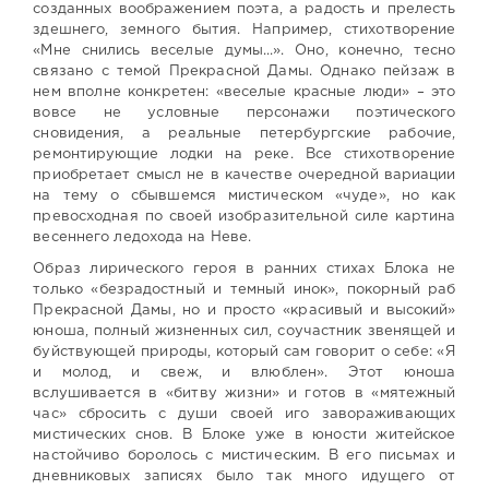
созданных воображением поэта, а радость и прелесть
здешнего, земного бытия. Например, стихотворение
«Мне снились веселые думы...». Оно, конечно, тесно
связано с темой Прекрасной Дамы. Однако пейзаж в
нем вполне конкретен: «веселые красные люди» – это
вовсе не условные персонажи поэтического
сновидения, а реальные петербургские рабочие,
ремонтирующие лодки на реке. Все стихотворение
приобретает смысл не в качестве очередной вариации
на тему о сбывшемся мистическом «чуде», но как
превосходная по своей изобразительной силе картина
весеннего ледохода на Неве.
Образ лирического героя в ранних стихах Блока не
только «безрадостный и темный инок», покорный раб
Прекрасной Дамы, но и просто «красивый и высокий»
юноша, полный жизненных сил, соучастник звенящей и
буйствующей природы, который сам говорит о себе: «Я
и молод, и свеж, и влюблен». Этот юноша
вслушивается в «битву жизни» и готов в «мятежный
час» сбросить с души своей иго завораживающих
мистических снов. В Блоке уже в юности житейское
настойчиво боролось с мистическим. В его письмах и
дневниковых записях было так много идущего от