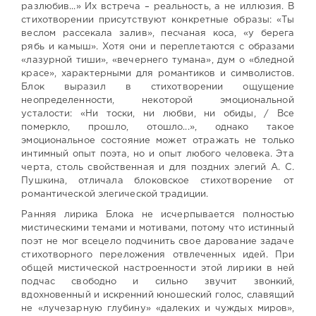
разлюбив...» Их встреча – реальность, а не иллюзия. В
стихотворении присутствуют конкретные образы: «Ты
веслом рассекала залив», песчаная коса, «у берега
рябь и камыш». Хотя они и переплетаются с образами
«лазурной тиши», «вечернего тумана», дум о «бледной
красе», характерными для романтиков и символистов.
Блок выразил в стихотворении ощущение
неопределенности, некоторой эмоциональной
усталости: «Ни тоски, ни любви, ни обиды, / Все
померкло, прошло, отошло...», однако такое
эмоциональное состояние может отражать не только
интимный опыт поэта, но и опыт любого человека. Эта
черта, столь свойственная и для поздних элегий А. С.
Пушкина, отличала блоковское стихотворение от
романтической элегической традиции.
Ранняя лирика Блока не исчерпывается полностью
мистическими темами и мотивами, потому что истинный
поэт не мог всецело подчинить свое дарование задаче
стихотворного переложения отвлеченных идей. При
общей мистической настроенности этой лирики в ней
подчас свободно и сильно звучит звонкий,
вдохновенный и искренний юношеский голос, славящий
не «лучезарную глубину» «далеких и чуждых миров»,