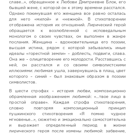
славе...», обращенное к Любови Дмитриевне Блок, его
бывшей жене, с которой он к этому времени расстался.
Однако покинувшая его женщина все равно осталась
для него «милой» и «нежной». В стихотворении
отображена история их отношений. Лирический герой
обращается к возлюбленной с исповедальным
монологом о своих чувствах, он выполнен в жанре
послания. Женщина – вдохновительница его поэзии,
высшая истина, рядом с которой забывались иные
идеалы «горестной земли» – доблесть, подвиги, слава.
Она же – олицетворение его молодости. Расставшись с
ней, он расстался и со своими символистскими
иллюзиями: любимая ушла, завернувшись в плащ, цвет
которого – синий – был знаковым образом в поэзии
символистов.
В шести строфах – история любви, композиционно
обрамленная изображением любимой: «...твое лицо в
простой оправе». Каждая строфа стихотворения,
словно повторяя композиционный принцип
пушкинского стихотворения «Я помню чудное
мгновенье...», сюжетно и эмоционально самостоятельна
и выражает определенный период в жизни
лирического героя после измены любимой: забвение,