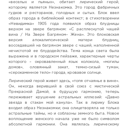
«веселых и пьяных», обитает лирический герой,
которому является Незнакомка. Это город фабричных
гудков и ресторанов, голодных и сытых. Блок ввел
образ города в библейский контекст; в стихотворении
«Невидимка» 1905 года появился образ блудницы
верхом на звере багряном: «С расплеснутой чашей
вина / На Звере Багряном– Жена». Это блоковская
версия апокалипсической матери блудниц,
восседавшей на багряном звере с чашей, наполненной
нечистотой ее блудодейства. Тема конца света была
выражена и в городском пейзаже, характерные черты
которого – окровавленный язык колокола, «могилы
домов», оловянный закат, темно-сизый туман,
«серокаменное тело» города, кровавое солнце.
Лирический герой живет здесь, «топя отчаянье в вине».
Он, некогда веривший в свой союз с мистической
Прекрасной Дамой, в будущую гармонию, теперь
переживает крушение астральных иллюзий: «Давно
звезда в стакан мой канула». Так в лирику Блока
входил образ Незнакомки; она олицетворяла не только
астральные тайны, но и соблазны земного быта. Новое
воплощение женского начала уже не было символом
абсолютной гармонии. Она являлась лирическому