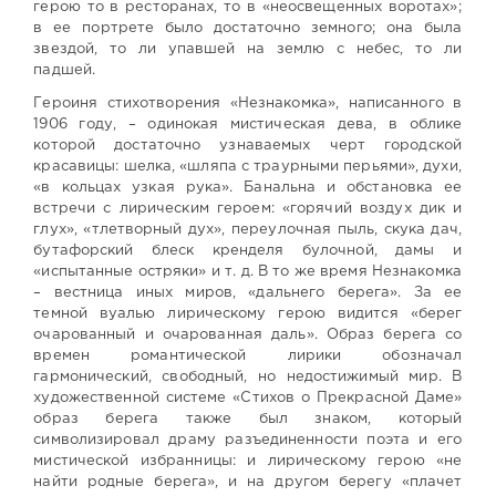
герою то в ресторанах, то в «неосвещенных воротах»;
в ее портрете было достаточно земного; она была
звездой, то ли упавшей на землю с небес, то ли
падшей.
Героиня стихотворения «Незнакомка», написанного в
1906 году, – одинокая мистическая дева, в облике
которой достаточно узнаваемых черт городской
красавицы: шелка, «шляпа с траурными перьями», духи,
«в кольцах узкая рука». Банальна и обстановка ее
встречи с лирическим героем: «горячий воздух дик и
глух», «тлетворный дух», переулочная пыль, скука дач,
бутафорский блеск кренделя булочной, дамы и
«испытанные остряки» и т. д. В то же время Незнакомка
– вестница иных миров, «дальнего берега». За ее
темной вуалью лирическому герою видится «берег
очарованный и очарованная даль». Образ берега со
времен романтической лирики обозначал
гармонический, свободный, но недостижимый мир. В
художественной системе «Стихов о Прекрасной Даме»
образ берега также был знаком, который
символизировал драму разъединенности поэта и его
мистической избранницы: и лирическому герою «не
найти родные берега», и на другом берегу «плачет