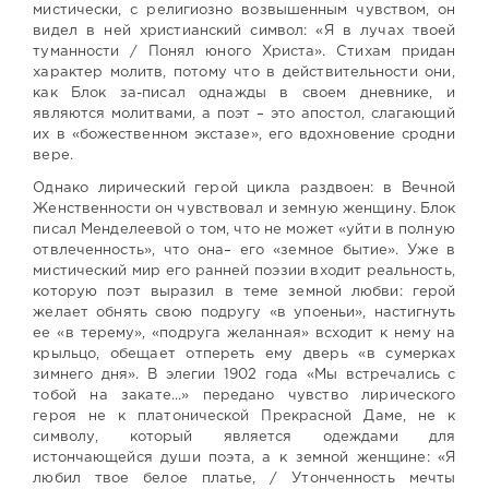
мистически, с религиозно возвышенным чувством, он
видел в ней христианский символ: «Я в лучах твоей
туманности / Понял юного Христа». Стихам придан
характер молитв, потому что в действительности они,
как Блок за-писал однажды в своем дневнике, и
являются молитвами, а поэт – это апостол, слагающий
их в «божественном экстазе», его вдохновение сродни
вере.
Однако лирический герой цикла раздвоен: в Вечной
Женственности он чувствовал и земную женщину. Блок
писал Менделеевой о том, что не может «уйти в полную
отвлеченность», что она– его «земное бытие». Уже в
мистический мир его ранней поэзии входит реальность,
которую поэт выразил в теме земной любви: герой
желает обнять свою подругу «в упоеньи», настигнуть
ее «в терему», «подруга желанная» всходит к нему на
крыльцо, обещает отпереть ему дверь «в сумерках
зимнего дня». В элегии 1902 года «Мы встречались с
тобой на закате...» передано чувство лирического
героя не к платонической Прекрасной Даме, не к
символу, который является одеждами для
истончающейся души поэта, а к земной женщине: «Я
любил твое белое платье, / Утонченность мечты