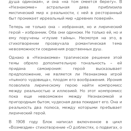
душа одинокая», и она «на том смеется берегу». В
«Незнакомке» астральная дева приблизила
мистический мир к реальности, с ней в ресторанный
быт проникает ирреальный мир «древних поверий».
Теперь не только она – избранная, но и лирический
герой – избранник. Оба они одиноки. Не только ей, но и
ему поручены «глухие тайны». Несмотря на это, в
стихотворении прозвучала романтическая тема
невозможности соединения родственных душ.
Однако в «Незнакомке» трагическое решение этой
темы обрело дополнительную тональность – ей
придана самоирония: герой высказывает
предположение, не является ли Незнакомка игрой
«пьяного чудовища», плодом его воображения. Ирония
позволила лирическому герою найти компромисс
между реальностью и иллюзией. Но этот компромисс
пока еще невозможен между Незнакомкой и
пригородным бытом, чудесная дева покидает его. Она и
реальность два полюса, между которыми пребывает
лирический герой.
В 1908 году Блок написал включенное в цикл
«Возмездие» стихотворение «О доблестях, о подвигах, о