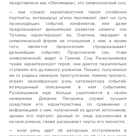
представлена как «Обломовка», это символический сон;
— они служат характеристике героя (особенно
портреты, интерьеры) и/или проливают свет на суть
происходящих событий, конфликтов, или даже
предсказывают дальнейшее развитие сюжета: сон
Татьяны характеризует ее, Онегина, передает в
символической форме ее отношения с ним, а кроме
того, является пророческим (предсказывает
дальнейшие события). Пророческий сон, тоже
символический, видит и Гринев. Сны Раскольникова
также характеризуют героя, они даются параллельно
ступеням его духовного развития. Письмо, полученное
им от родных накануне преступления, помимо прочего,
играет своеобразную роль катализатора событий:
возмущенный описанными в нем событиями,
Раскольников еще больше укрепляется в своем
намерении. Дневник Печорина служит лучшим
средством его характеристики, по сравнению с
информацией о нем, полученной из других источников;
однако его портрет, данный от лица рассказчика в
начале романа, также раскрывает черты его личности;
— если речь идет об авторских отступлениях в