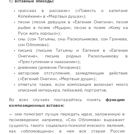
б)
вставные эпизоды:
«рассказ в рассказе» («Повесть о капитане
Копейкине» в «Мертвых душах»);
песни (песня девушек в «Евгении Онегине», песня
рыбки в поэме «Мцыри», песни в поэме «Кому на
Руси жить хорошо»);
сны (сон Татьяны, сны Раскольникова, сон Гринева,
сон Обломова);
письма (письма Татьяны и Евгения в «Евгении
Онегине», письма родных Раскольникову в
«Преступлении и наказании»);
дневники (дневник Печорина);
авторские отступления, замедляющие действие
(«Евгений Онегин», «Мертвые души»);
отметьте также, если композиция включает много
описаний интерьера, пейзажей, портретов.
Во всех случаях постарайтесь понять
функцию
композиционных вставок:
— они помогают лучше передать идею, заложенную в
произведении: например, «Сон Обломова» выражает
сущность такого социально-психологического явления,
как «обломовщина»; в нем вся старая Россия