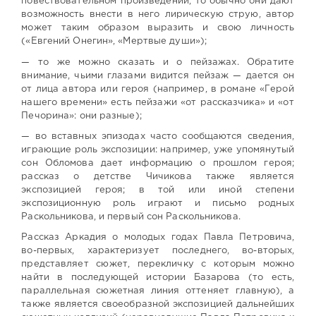
повествовательном произведении, то обычно они дают
возможность внести в него лирическую струю, автор
может таким образом выразить и свою личность
(«Евгений Онегин», «Мертвые души»);
— то же можно сказать и о пейзажах. Обратите
внимание, чьими глазами видится пейзаж — дается он
от лица автора или героя (например, в романе «Герой
нашего времени» есть пейзажи «от рассказчика» и «от
Печорина»: они разные);
— во вставных эпизодах часто сообщаются сведения,
играющие роль экспозиции: например, уже упомянутый
сон Обломова дает информацию о прошлом героя;
рассказ о детстве Чичикова также является
экспозицией героя; в той или иной степени
экспозиционную роль играют и письмо родных
Раскольникова, и первый сон Раскольникова.
Рассказ Аркадия о молодых годах Павла Петровича,
во-первых, характеризует последнего, во-вторых,
представляет сюжет, перекличку с которым можно
найти в последующей истории Базарова (то есть,
параллельная сюжетная линия оттеняет главную), а
также является своеобразной экспозицией дальнейших