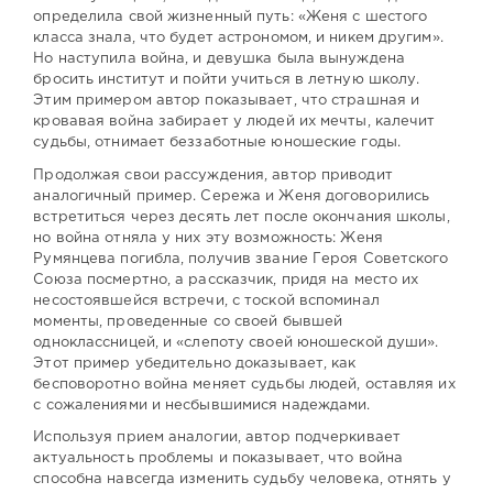
определила свой жизненный путь: «Женя с шестого
класса знала, что будет астрономом, и никем другим».
Но наступила война, и девушка была вынуждена
бросить институт и пойти учиться в летную школу.
Этим примером автор показывает, что страшная и
кровавая война забирает у людей их мечты, калечит
судьбы, отнимает беззаботные юношеские годы.
Продолжая свои рассуждения, автор приводит
аналогичный пример. Сережа и Женя договорились
встретиться через десять лет после окончания школы,
но война отняла у них эту возможность: Женя
Румянцева погибла, получив звание Героя Советского
Союза посмертно, а рассказчик, придя на место их
несостоявшейся встречи, с тоской вспоминал
моменты, проведенные со своей бывшей
одноклассницей, и «слепоту своей юношеской души».
Этот пример убедительно доказывает, как
бесповоротно война меняет судьбы людей, оставляя их
с сожалениями и несбывшимися надеждами.
Используя прием аналогии, автор подчеркивает
актуальность проблемы и показывает, что война
способна навсегда изменить судьбу человека, отнять у