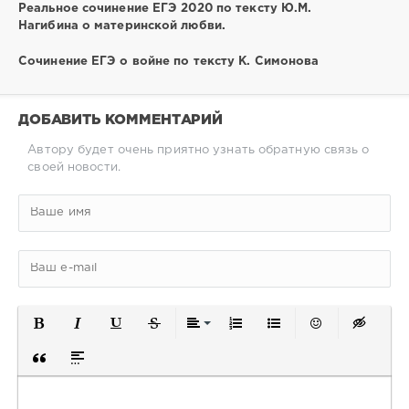
Реальное сочинение ЕГЭ 2020 по тексту Ю.М.
Нагибина о материнской любви.
Сочинение ЕГЭ о войне по тексту К. Симонова
ДОБАВИТЬ КОММЕНТАРИЙ
Автору будет очень приятно узнать обратную связь о
своей новости.
Полужирный
Курсив
Подчеркнутый
Зачеркнутый
Выравнивание
Нумерованный список
Маркированный спис
Вставить смайл
Вставка 
Вставка цитаты
Вставка спойлера