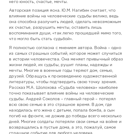
него юность, счастье, мечты.
Авторская позиция ясна. Ю.М. Нагибин считает, что
влияние войны на человеческие судьбы велико, ведь
она способна разлучить людей, сделать невозможным
их счастье, разрушить мечты, оставить лишь
воспоминания души, «так легко прошедшей мимо того,
что могло быть стать судьбой».
Я полностью согласна с мнением автора. Война – одно
из самых страшных событий, которое может случиться
в истории человечества. Она меняет привычный образ
жизни людей, их судьбы, рушит планы, надежды и
мечты. Многие в военные годы теряют дом, семью,
друзей. Обращусь к произведению художественной
литературы, чтобы подтвердить свою точку зрения.
Рассказ М.А. Шолохова «Судьба человека» наиболее
точно показывает влияние войны на человеческие
судьбы. Андрей Соколов – главный герой – потерял
всю свою семью в это страшное время. В дом, где
находилась его жена с детьми, попала бомба, а сын
погиб на фронте, не дожив до победы всего несколько
дней. Многие солдаты потеряли свои семьи на войне и
возвращались в пустые дома, а это, пожалуй, самое
страшное событие для любого человека.