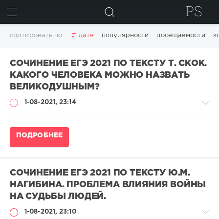
ИСКАТЬ
сортировать по
дате
популярности
посещаемости
к
СОЧИНЕНИЕ ЕГЭ 2021 ПО ТЕКСТУ Т. СКОК.
КАКОГО ЧЕЛОВЕКА МОЖНО НАЗВАТЬ
ВЕЛИКОДУШНЫМ?
1-08-2021, 23:14
Сочинение
ПОДРОБНЕЕ
ЕГЭ
по
русскому
языку
СОЧИНЕНИЕ ЕГЭ 2021 ПО ТЕКСТУ Ю.М.
2023
НАГИБИНА. ПРОБЛЕМА ВЛИЯНИЯ ВОЙНЫ
/
НА СУДЬБЫ ЛЮДЕЙ.
Сочинения
ЕГЭ
1-08-2021, 23:10
выпускников