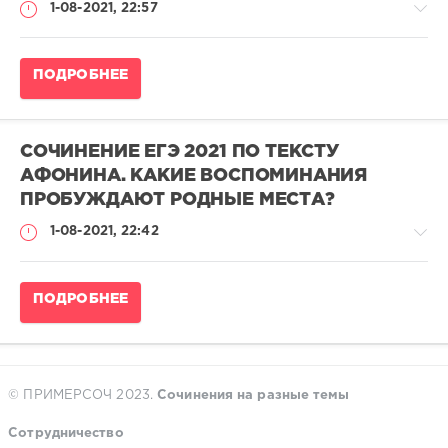
1-08-2021, 22:57
выпускников
на
24
Сочинение
балла
ПОДРОБНЕЕ
ЕГЭ
pushkin
по
русскому
15
языку
523
СОЧИНЕНИЕ ЕГЭ 2021 ПО ТЕКСТУ
2023
0
АФОНИНА. КАКИЕ ВОСПОМИНАНИЯ
/
ПРОБУЖДАЮТ РОДНЫЕ МЕСТА?
Сочинения
ЕГЭ
1-08-2021, 22:42
выпускников
на
24
Сочинение
балла
ПОДРОБНЕЕ
ЕГЭ
pushkin
по
русскому
12
языку
874
2023
0
© ПРИМЕРСОЧ 2023.
Сочинения на разные темы
/
Сочинения
Сотрудничество
ЕГЭ