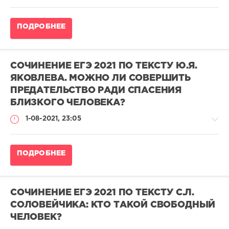
на
24
Сочинение
балла
ПОДРОБНЕЕ
ЕГЭ
admina
по
русскому
22
языку
677
СОЧИНЕНИЕ ЕГЭ 2021 ПО ТЕКСТУ Ю.Я.
2023
0
ЯКОВЛЕВА. МОЖНО ЛИ СОВЕРШИТЬ
/
ПРЕДАТЕЛЬСТВО РАДИ СПАСЕНИЯ
Сочинения
ЕГЭ
БЛИЗКОГО ЧЕЛОВЕКА?
выпускников
1-08-2021, 23:05
на
24
балла
Сочинение
ПОДРОБНЕЕ
pushkin
ЕГЭ
139
по
582
русскому
языку
0
СОЧИНЕНИЕ ЕГЭ 2021 ПО ТЕКСТУ С.Л.
2023
СОЛОВЕЙЧИКА: КТО ТАКОЙ СВОБОДНЫЙ
/
ЧЕЛОВЕК?
Сочинения
ЕГЭ