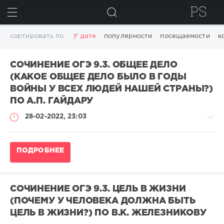
ИСКАТЬ
сортировать по
дате
популярности
посещаемости
к
СОЧИНЕНИЕ ОГЭ 9.3. ОБЩЕЕ ДЕЛО
(КАКОЕ ОБЩЕЕ ДЕЛО БЫЛО В ГОДЫ
ВОЙНЫ У ВСЕХ ЛЮДЕЙ НАШЕЙ СТРАНЫ?)
ПО А.П. ГАЙДАРУ
28-02-2022, 23:03
Сочинение
ПОДРОБНЕЕ
ОГЭ
по
русскому
языку
СОЧИНЕНИЕ ОГЭ 9.3. ЦЕЛЬ В ЖИЗНИ
adminn
(ПОЧЕМУ У ЧЕЛОВЕКА ДОЛЖНА БЫТЬ
198
ЦЕЛЬ В ЖИЗНИ?) ПО В.К. ЖЕЛЕЗНИКОВУ
623