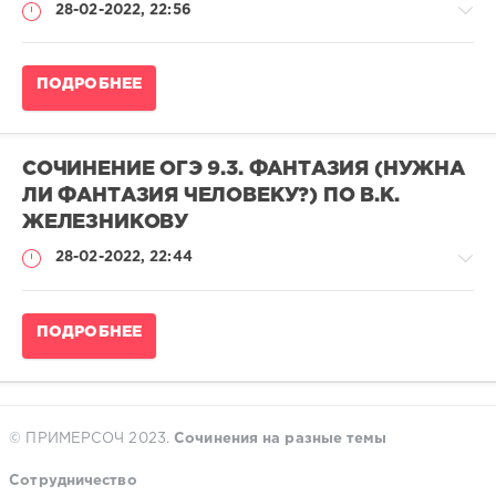
28-02-2022, 22:56
0
Сочинение
ПОДРОБНЕЕ
ОГЭ
по
русскому
языку
СОЧИНЕНИЕ ОГЭ 9.3. ФАНТАЗИЯ (НУЖНА
adminn
ЛИ ФАНТАЗИЯ ЧЕЛОВЕКУ?) ПО В.К.
172
ЖЕЛЕЗНИКОВУ
560
28-02-2022, 22:44
0
Сочинение
ПОДРОБНЕЕ
ОГЭ
по
русскому
языку
adminn
© ПРИМЕРСОЧ 2023.
Сочинения на разные темы
100
Сотрудничество
224