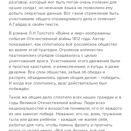
разговор, который мог быть потом очень полезен для
наших солдат, но незнание языка не позволило ему
добыть секретные данные. Вот такое стремление быть
участниками общего справедливого дела и отмечает
А.Гайдар в своём тексте.
В романе Л.Н.Толстого «Война и мир» изображены
события Отечественной войны 1812 года. Автор
показывает, как сплотилось всё российское общество
во время этой трагедии. Огромное количество
партизанских отрядов создавалась с целью
уничтожения врага. Участниками этого движения были
и простые крестьяне, и ремесленники, и купцы, и даже
дворяне. Все слои общества, забыв об обидах и
распрях, объединились одним общим делом – победить.
И когда все сплотились, враг действительно был
побеждён.
Такое же общее дело сплотило всех наших граждан и в
годы Великой Отечественной войны. Люди всех
национальностей и возрастов понимали, что от каждого
из них зависит победа. Неважно, кто он, воин, труженик
тыла или даже ребёнок – каждый, не жалея себя,
работал для того, чтобы помочь фронту и прогнать
врага со своей земли. «Всё для фронта, всё для