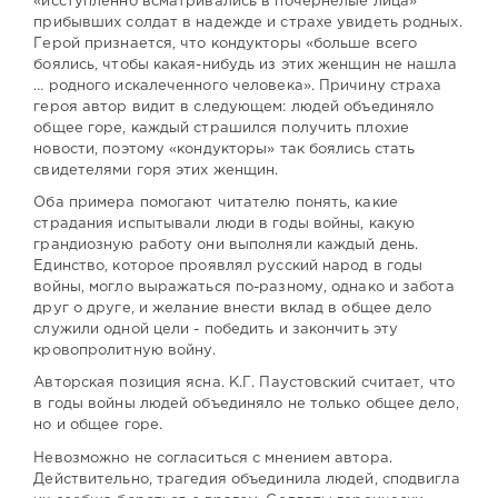
«исступленно всматривались в почернелые лица»
прибывших солдат в надежде и страхе увидеть родных.
Герой признается, что кондукторы «больше всего
боялись, чтобы какая-нибудь из этих женщин не нашла
… родного искалеченного человека». Причину страха
героя автор видит в следующем: людей объединяло
общее горе, каждый страшился получить плохие
новости, поэтому «кондукторы» так боялись стать
свидетелями горя этих женщин.
Оба примера помогают читателю понять, какие
страдания испытывали люди в годы войны, какую
грандиозную работу они выполняли каждый день.
Единство, которое проявлял русский народ в годы
войны, могло выражаться по-разному, однако и забота
друг о друге, и желание внести вклад в общее дело
служили одной цели - победить и закончить эту
кровопролитную войну.
Авторская позиция ясна. К.Г. Паустовский считает, что
в годы войны людей объединяло не только общее дело,
но и общее горе.
Невозможно не согласиться с мнением автора.
Действительно, трагедия объединила людей, сподвигла