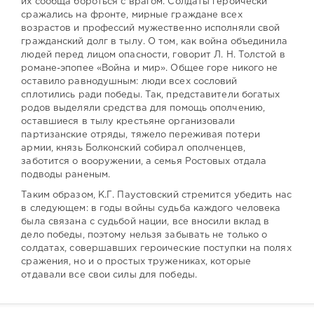
их сообща бороться с врагом. Солдаты героически
сражались на фронте, мирные граждане всех
возрастов и профессий мужественно исполняли свой
гражданский долг в тылу. О том, как война объединила
людей перед лицом опасности, говорит Л. Н. Толстой в
романе-эпопее «Война и мир». Общее горе никого не
оставило равнодушным: люди всех сословий
сплотились ради победы. Так, представители богатых
родов выделяли средства для помощь ополчению,
оставшиеся в тылу крестьяне организовали
партизанские отряды, тяжело переживая потери
армии, князь Болконский собирал ополченцев,
заботится о вооружении, а семья Ростовых отдала
подводы раненым.
Таким образом, К.Г. Паустовский стремится убедить нас
в следующем: в годы войны судьба каждого человека
была связана с судьбой нации, все вносили вклад в
дело победы, поэтому нельзя забывать не только о
солдатах, совершавших героические поступки на полях
сражения, но и о простых тружениках, которые
отдавали все свои силы для победы.