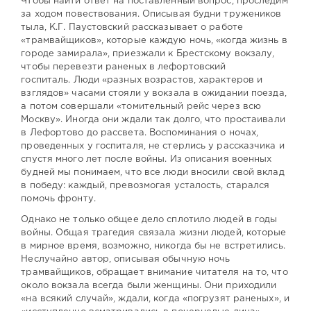
Чтобы найти ответ на поставленный вопрос, проследим
за ходом повествования. Описывая будни тружеников
тыла, К.Г. Паустовский рассказывает о работе
«трамвайщиков», которые каждую ночь, «когда жизнь в
городе замирала», приезжали к Брестскому вокзалу,
чтобы перевезти раненых в лефортовский
госпиталь. Люди «разных возрастов, характеров и
взглядов» часами стояли у вокзала в ожидании поезда,
а потом совершали «томительный рейс через всю
Москву». Иногда они ждали так долго, что простаивали
в Лефортово до рассвета. Воспоминания о ночах,
проведенных у госпиталя, не стерлись у рассказчика и
спустя много лет после войны. Из описания военных
будней мы понимаем, что все люди вносили свой вклад
в победу: каждый, превозмогая усталость, старался
помочь фронту.
Однако не только общее дело сплотило людей в годы
войны. Общая трагедия связала жизни людей, которые
в мирное время, возможно, никогда бы не встретились.
Неслучайно автор, описывая обычную ночь
трамвайщиков, обращает внимание читателя на то, что
около вокзала всегда были женщины. Они приходили
«на всякий случай», ждали, когда «погрузят раненых», и