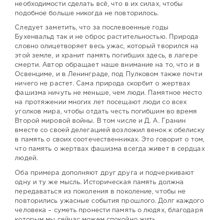
необходимости сделать всё, что в их силах, чтобы
подобное больше никогда не повторилось.
Следует заметить, что за послевоенные годы
Бухенвальд так и не оброс растительностью. Природа
словно олицетворяет весь ужас, который творился на
этой земле, и хранит память погибших здесь, в лагере
смерти. Автор обращает наше внимание на то, что и в
Освенциме, и в Ленинграде, под Пулковом также почти
ничего не растет. Сама природа скорбит о жертвах
фашизма ничуть не меньше, чем люди. Памятное место
на протяжении многих лет посещают люди со всех
уголков мира, чтобы отдать честь погибшим во время
Второй мировой войны. В том числе и Д. А. Гранин
вместе со своей делегацией возложил венок к обелиску
в память о своих соотечественниках. Это говорит о том,
что память о жертвах фашизма всегда живет в сердцах
людей.
Оба примера дополняют друг друга и подчеркивают
одну и ту же мысль. Историческая память должна
передаваться из поколения в поколение, чтобы не
повторились ужасные события прошлого. Долг каждого
человека – суметь пронести память о людях, благодаря
которым мы сейчас можем спокойно жить.