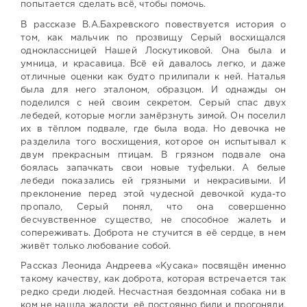
попытается сделать всё, чтобы помочь.
В рассказе В.А.Бахревского повествуется история о
том, как мальчик по прозвищу Серый восхищался
одноклассницей Нашей Лоскутиковой. Она была и
умница, и красавица. Всё ей давалось легко, и даже
отличные оценки как будто прилипали к ней. Наталья
была для него эталоном, образцом. И однажды он
поделился с ней своим секретом. Серый спас двух
лебедей, которые могли замёрзнуть зимой. Он поселил
их в тёплом подвале, где была вода. Но девочка не
разделила того восхищения, которое он испытывал к
двум прекрасным птицам. В грязном подвале она
боялась запачкать свои новые туфельки. А белые
лебеди показались ей грязными и некрасивыми. И
преклонение перед этой чудесной девочкой куда-то
пропало, Серый понял, что она совершенно
бесчувственное существо, не способное жалеть и
сопереживать. Доброта не стучится в её сердце, в нем
живёт только любование собой.
Рассказ Леонида Андреева «Кусака» посвящён именно
такому качеству, как доброта, которая встречается так
редко среди людей. Несчастная бездомная собака ни в
ком не нашла жалости, её постоянно били и прогоняли.