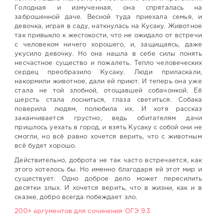
Голодная и измученная, она спряталась на
заброшенной даче. Весной туда приехала семья, и
девочка, играя в саду, наткнулась на Кусаку. Животное
так привыкло к жестокости, что не ожидало от встречи
с человеком ничего хорошего, и, защищаясь, даже
укусило девочку. Но она нашла в себе силы понять
несчастное существо и пожалеть. Тепло человеческих
сердец преобразило Кусаку. Люди приласкали,
накормили животное, дали ей приют. И теперь она уже
стала не той злобной, отощавшей собачонкой. Её
шерсть стала лосниться, глаза светиться. Собака
поверила людям, полюбила их. И хотя рассказ
заканчивается грустно, ведь обитателям дачи
пришлось уехать в город, и взять Кусаку с собой они не
смогли, но всё равно хочется верить, что с животным
всё будет хорошо.
Действительно, доброта не так часто встречается, как
этого хотелось бы. Но именно благодаря ей этот мир и
существует. Одно доброе дело может пересилить
десятки злых. И хочется верить, что в жизни, как и в
сказке, добро всегда побеждает зло.
200+ аргументов для сочинения ОГЭ 9.3