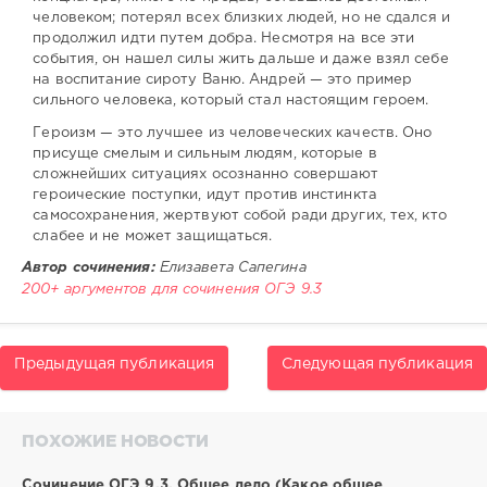
человеком; потерял всех близких людей, но не сдался и
продолжил идти путем добра. Несмотря на все эти
события, он нашел силы жить дальше и даже взял себе
на воспитание сироту Ваню. Андрей — это пример
сильного человека, который стал настоящим героем.
Героизм — это лучшее из человеческих качеств. Оно
присуще смелым и сильным людям, которые в
сложнейших ситуациях осознанно совершают
героические поступки, идут против инстинкта
самосохранения, жертвуют собой ради других, тех, кто
слабее и не может защищаться.
Автор сочинения:
Елизавета Сапегина
200+ аргументов для сочинения ОГЭ 9.3
Предыдущая публикация
Следующая публикация
ПОХОЖИЕ НОВОСТИ
Сочинение ОГЭ 9.3. Общее дело (Какое общее