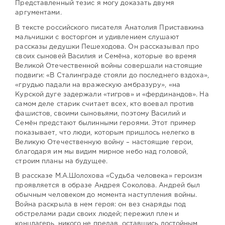
Представленный тезис я могу доказать двумя
аргументами.
В тексте российского писателя Анатолия Приставкина
мальчишки с восторгом и удивлением слушают
рассказы дедушки Пешеходова. Он рассказывал про
своих сыновей Василия и Семёна, которые во время
Великой Отечественной войны совершали настоящие
подвиги: «В Сталинграде стояли до последнего вздоха»,
«грудью падали на вражескую амбразуру», «на
Курской дуге задержали «тигров» и «фердинандов». На
самом деле старик считает всех, кто воевал против
фашистов, своими сыновьями, поэтому Василий и
Семён предстают былинными героями. Этот пример
показывает, что люди, которым пришлось нелегко в
Великую Отечественную войну – настоящие герои,
благодаря им мы видим мирное небо над головой,
строим планы на будущее.
В рассказе М.А.Шолохова «Судьба человека» героизм
проявляется в образе Андрея Соколова. Андрей был
обычным человеком до момента наступления войны.
Война раскрыла в нем героя: он вез снаряды под
обстрелами ради своих людей; пережил плен и
концлагерь, никого не предав, оставшись достойным