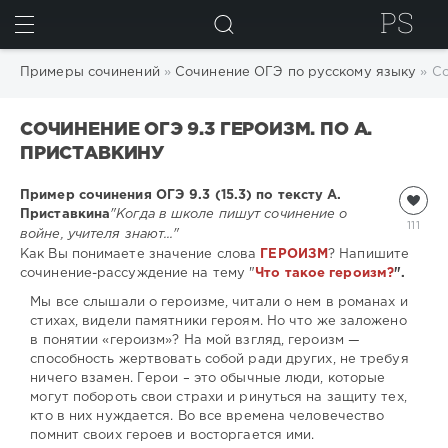
ИСКАТЬ
Примеры сочинений
»
Сочинение ОГЭ по русскому языку
» Со
СОЧИНЕНИЕ ОГЭ 9.3 ГЕРОИЗМ. ПО А.
ПРИСТАВКИНУ
Пример сочинения ОГЭ 9.3 (15.3) по тексту А.
Приставкина
"Когда в школе пишут сочинение о
111
войне, учителя знают..."
Как Вы понимаете значение слова
ГЕРОИЗМ
? Напишите
сочинение-рассуждение на тему "
Что такое героизм?
".
Мы все слышали о героизме, читали о нем в романах и
стихах, видели памятники героям. Но что же заложено
в понятии «героизм»? На мой взгляд, героизм —
способность жертвовать собой ради других, не требуя
ничего взамен. Герои – это обычные люди, которые
могут побороть свои страхи и ринуться на защиту тех,
кто в них нуждается. Во все времена человечество
помнит своих героев и восторгается ими.