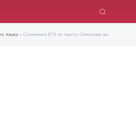
ИСКАТЬ
му языку
» Сочинение ЕГЭ по тексту Симонова на тему: Что помогло людям выстоять в годы Великой Отечественной войны?