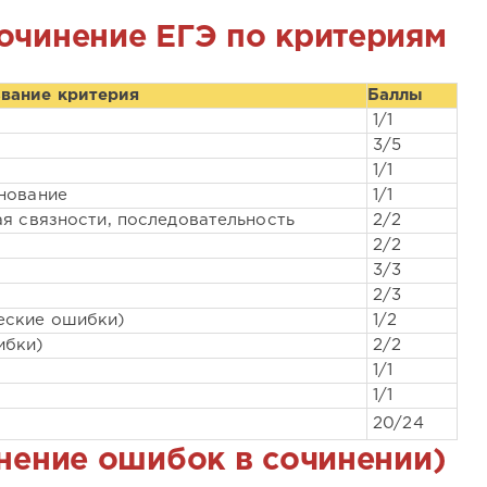
сочинение ЕГЭ по критериям
звание критерия
Баллы
1/1
3/5
1/1
нование
1/1
ая связности, последовательность
2/2
2/2
3/3
2/3
еские ошибки)
1/2
ибки)
2/2
1/1
1/1
20/24
нение ошибок в сочинении)