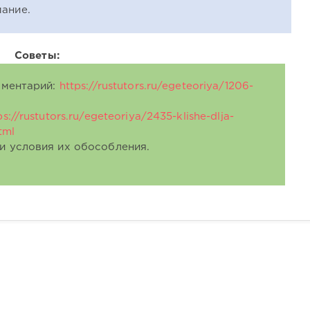
ание.
Советы:
омментарий:
https://rustutors.ru/egeteoriya/1206-
ps://rustutors.ru/egeteoriya/2435-klishe-dlja-
tml
и условия их обособления.