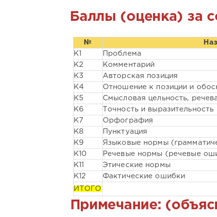
Баллы (оценка) за 
№
На
К1
Проблема
К2
Комментарий
К3
Авторская позиция
К4
Отношение к позиции и обос
К5
Смысловая цельность, речев
К6
Точность и выразительность
К7
Орфография
К8
Пунктуация
К9
Языковые нормы (грамматич
К10
Речевые нормы (речевые ош
К11
Этические нормы
К12
Фактические ошибки
ИТОГО
Примечание: (объяс