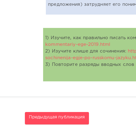
предложения) затрудняет его поним
1) Изучите, как правильно писать к
kommentariy-ege-2019.html
2) Изучите клише для сочинения:
htt
sochinenija-egje-po-russkomu-jazyku.h
3) Повторите разряды вводных слов 
Предыдущая публикация