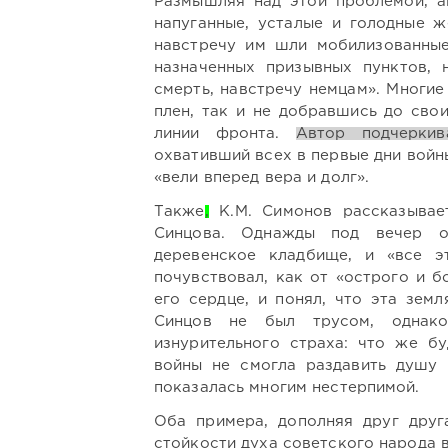
Размышляя над этой проблемой, а
напуганные, усталые и голодные ж
навстречу им шли мобилизованные
назначенных призывных пунктов, 
смерть, навстречу немцам». Многие
плен, так и не добравшись до свои
линии фронта.
Автор подчеркив
охвативший всех в первые дни войн
«вели вперед вера и долг».
Также
,
К.М. Симонов рассказывает
Синцова. Однажды под вечер 
деревенское кладбище, и «все э
почувствовал, как от «острого и б
его сердце, и понял, что эта земл
Синцов не был трусом, однак
изнурительного страха: что же б
войны не смогла раздавить душу 
показалась многим нестерпимой.
Оба примера, дополняя друг друг
стойкости духа советского народа 