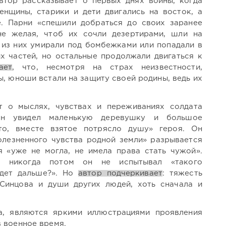
втор рассказывает о первых днях войны, когда
енщины, старики и дети двигались на восток, а
. Парни «спешили добраться до своих заранее
не желая, чтоб их сочли дезертирами, шли на
 из них умирали под бомбежками или попадали в
х частей, но остальные продолжали двигаться к
ает
, что, несмотря на страх неизвестности,
ы, юноши встали на защиту своей родины, ведь их
 о мыслях, чувствах и переживаниях солдата
он увидел маленькую деревушку и большое
то, вместе взятое потрясло душу» героя. Он
олезненного чувства родной земли» разрывается
я «уже не могла, не имела права стать чужой».
о никогда потом он не испытывал «такого
удет дальше?». Но
автор подчеркивает
: тяжесть
Синцова и души других людей, хоть сначала и
а, являются яркими иллюстрациями проявления
в военное время.