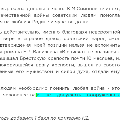
 выражена довольно ясно. К.М.Симонов считает,
ечественной войны советским людям помогла
 на любви к Родине и чувстве долга.
ь действительно, именно благодаря невероятной
и вере в «правое дело», советский народ смог
дтверждения моей позиции нельзя не вспомнить
я романа Б.Л.Васильева «В списках не значился».
щищал Брестскую крепость почти 10 месяцев, и,
покорившейся врагу крепости, вышел из своего
енные его мужеством и силой духа, отдали ему
о людям необходимо помнить: любая война - это
человечества
,
и не допускать вооруженных
 году добавили 1 балл по критерию К2.