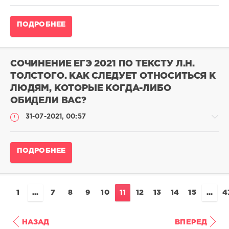
на
24
Сочинение
балла
ПОДРОБНЕЕ
ЕГЭ
admina
по
русскому
13
языку
250
СОЧИНЕНИЕ ЕГЭ 2021 ПО ТЕКСТУ Л.Н.
2023
0
ТОЛСТОГО. КАК СЛЕДУЕТ ОТНОСИТЬСЯ К
/
ЛЮДЯМ, КОТОРЫЕ КОГДА-ЛИБО
Сочинения
ЕГЭ
ОБИДЕЛИ ВАС?
выпускников
31-07-2021, 00:57
на
24
балла
Сочинение
ПОДРОБНЕЕ
pushkin
ЕГЭ
14
по
133
русскому
языку
0
1
...
7
8
9
10
11
12
13
14
15
...
4
2023
/
Сочинения
НАЗАД
ВПЕРЕД
ЕГЭ