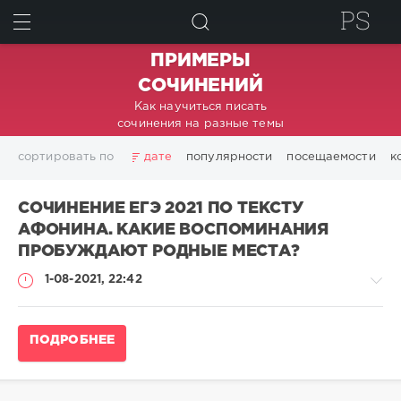
ИСКАТЬ
ПРИМЕРЫ
СОЧИНЕНИЙ
Как научиться писать
сочинения на разные темы
сортировать по
дате
популярности
посещаемости
к
СОЧИНЕНИЕ ЕГЭ 2021 ПО ТЕКСТУ
АФОНИНА. КАКИЕ ВОСПОМИНАНИЯ
ПРОБУЖДАЮТ РОДНЫЕ МЕСТА?
1-08-2021, 22:42
Сочинение
ПОДРОБНЕЕ
ЕГЭ
по
русскому