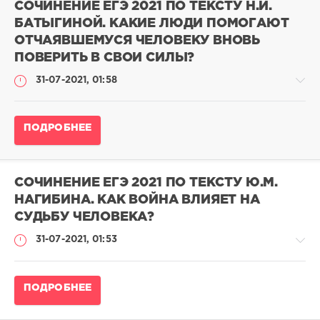
языку
СОЧИНЕНИЕ ЕГЭ 2021 ПО ТЕКСТУ Н.И.
2023
БАТЫГИНОЙ. КАКИЕ ЛЮДИ ПОМОГАЮТ
/
ОТЧАЯВШЕМУСЯ ЧЕЛОВЕКУ ВНОВЬ
Сочинения
ЕГЭ
ПОВЕРИТЬ В СВОИ СИЛЫ?
выпускников
31-07-2021, 01:58
на
24
балла
Сочинение
ПОДРОБНЕЕ
admina
ЕГЭ
14
по
766
русскому
языку
0
СОЧИНЕНИЕ ЕГЭ 2021 ПО ТЕКСТУ Ю.М.
2023
НАГИБИНА. КАК ВОЙНА ВЛИЯЕТ НА
/
СУДЬБУ ЧЕЛОВЕКА?
Сочинения
ЕГЭ
31-07-2021, 01:53
выпускников
на
24
Сочинение
балла
ПОДРОБНЕЕ
ЕГЭ
pushkin
по