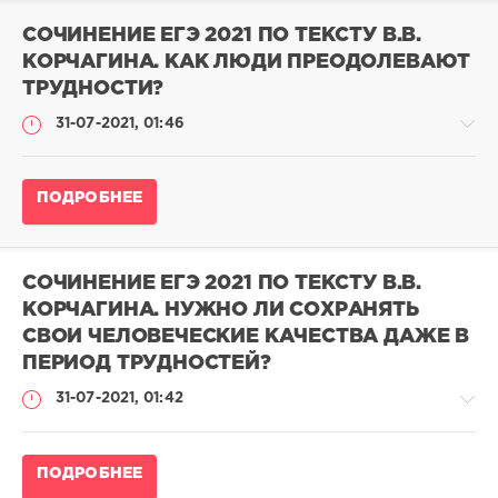
русскому
14
языку
723
СОЧИНЕНИЕ ЕГЭ 2021 ПО ТЕКСТУ В.В.
2023
0
КОРЧАГИНА. КАК ЛЮДИ ПРЕОДОЛЕВАЮТ
/
ТРУДНОСТИ?
Сочинения
ЕГЭ
31-07-2021, 01:46
выпускников
на
24
Сочинение
балла
ПОДРОБНЕЕ
ЕГЭ
pushkin
по
русскому
24
языку
948
СОЧИНЕНИЕ ЕГЭ 2021 ПО ТЕКСТУ В.В.
2023
0
КОРЧАГИНА. НУЖНО ЛИ СОХРАНЯТЬ
/
СВОИ ЧЕЛОВЕЧЕСКИЕ КАЧЕСТВА ДАЖЕ В
Сочинения
ЕГЭ
ПЕРИОД ТРУДНОСТЕЙ?
выпускников
31-07-2021, 01:42
на
24
балла
Сочинение
ПОДРОБНЕЕ
admina
ЕГЭ