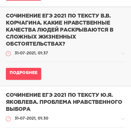
15
по
668
русскому
языку
0
СОЧИНЕНИЕ ЕГЭ 2021 ПО ТЕКСТУ В.В.
2023
КОРЧАГИНА. КАКИЕ НРАВСТВЕННЫЕ
/
КАЧЕСТВА ЛЮДЕЙ РАСКРЫВАЮТСЯ В
Сочинения
ЕГЭ
СЛОЖНЫХ ЖИЗНЕННЫХ
выпускников
ОБСТОЯТЕЛЬСТВАХ?
на
24
31-07-2021, 01:37
балла
pushkin
Сочинение
ПОДРОБНЕЕ
16
ЕГЭ
014
по
0
русскому
языку
СОЧИНЕНИЕ ЕГЭ 2021 ПО ТЕКСТУ Ю.Я.
2023
ЯКОВЛЕВА. ПРОБЛЕМА НРАВСТВЕННОГО
/
ВЫБОРА
Сочинения
ЕГЭ
31-07-2021, 01:30
выпускников
на