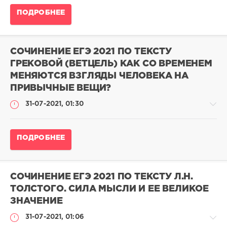
24
Сочинение
балла
ПОДРОБНЕЕ
ЕГЭ
pushkin
по
русскому
15
языку
670
СОЧИНЕНИЕ ЕГЭ 2021 ПО ТЕКСТУ
2023
0
ГРЕКОВОЙ (ВЕТЦЕЛЬ) КАК СО ВРЕМЕНЕМ
/
МЕНЯЮТСЯ ВЗГЛЯДЫ ЧЕЛОВЕКА НА
Сочинения
ЕГЭ
ПРИВЫЧНЫЕ ВЕЩИ?
выпускников
31-07-2021, 01:30
на
24
балла
Сочинение
ПОДРОБНЕЕ
pushkin
ЕГЭ
45
по
311
русскому
языку
0
СОЧИНЕНИЕ ЕГЭ 2021 ПО ТЕКСТУ Л.Н.
2023
ТОЛСТОГО. СИЛА МЫСЛИ И ЕЕ ВЕЛИКОЕ
/
ЗНАЧЕНИЕ
Сочинения
ЕГЭ
31-07-2021, 01:06
выпускников