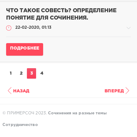
сочинения
ЧТО ТАКОЕ СОВЕСТЬ? ОПРЕДЕЛЕНИЕ
admina
ПОНЯТИЕ ДЛЯ СОЧИНЕНИЯ.
0
0
22-02-2020, 01:13
Определение
ПОДРОБНЕЕ
понятий
для
сочинения
admina
1
2
3
4
0
0
НАЗАД
ВПЕРЕД
© ПРИМЕРСОЧ 2023.
Сочинения на разные темы
Сотрудничество