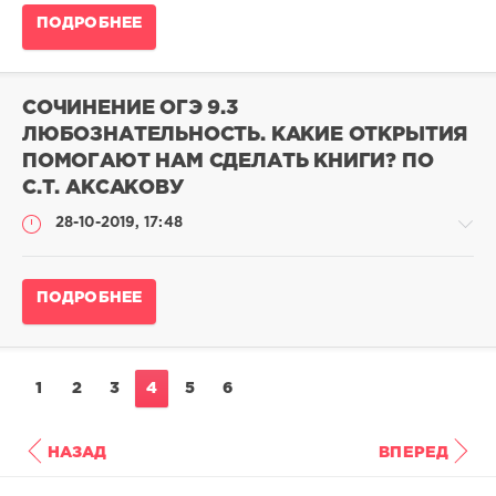
Сочинение
ПОДРОБНЕЕ
ОГЭ
по
русскому
языку
СОЧИНЕНИЕ ОГЭ 9.3
adminn
ЛЮБОЗНАТЕЛЬНОСТЬ. КАКИЕ ОТКРЫТИЯ
118
ПОМОГАЮТ НАМ СДЕЛАТЬ КНИГИ? ПО
249
С.Т. АКСАКОВУ
0
28-10-2019, 17:48
Сочинение
ПОДРОБНЕЕ
ОГЭ
по
русскому
языку
1
2
3
4
5
6
adminn
24
НАЗАД
ВПЕРЕД
330
0