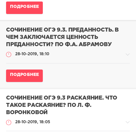
Сочинение
ПОДРОБНЕЕ
ОГЭ
по
русскому
языку
СОЧИНЕНИЕ ОГЭ 9.3. ПРЕДАННОСТЬ. В
adminn
ЧЕМ ЗАКЛЮЧАЕТСЯ ЦЕННОСТЬ
201
ПРЕДАННОСТИ? ПО Ф.А. АБРАМОВУ
969
28-10-2019, 18:10
0
Сочинение
ПОДРОБНЕЕ
ОГЭ
по
русскому
языку
СОЧИНЕНИЕ ОГЭ 9.3 РАСКАЯНИЕ. ЧТО
adminn
ТАКОЕ РАСКАЯНИЕ? ПО Л. Ф.
73
ВОРОНКОВОЙ
983
28-10-2019, 18:05
0