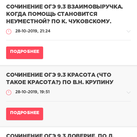
СОЧИНЕНИЕ ОГЭ 9.3 ВЗАИМОВЫРУЧКА.
КОГДА ПОМОЩЬ СТАНОВИТСЯ
НЕУМЕСТНОЙ? ПО К. ЧУКОВСКОМУ.
28-10-2019, 21:24
Сочинение
ПОДРОБНЕЕ
ОГЭ
по
русскому
языку
СОЧИНЕНИЕ ОГЭ 9.3 КРАСОТА (ЧТО
admina
ТАКОЕ КРАСОТА?) ПО В.Н. КРУПИНУ
52
28-10-2019, 19:51
023
0
Сочинение
ПОДРОБНЕЕ
ОГЭ
по
русскому
языку
СОЧИНЕНИЕ ОГЭ 9.3 ДОВЕРИЕ. ПО Л.