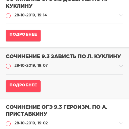
adminn
КУКЛИНУ
177
28-10-2019, 19:14
596
0
Сочинение
ПОДРОБНЕЕ
ОГЭ
по
русскому
языку
СОЧИНЕНИЕ 9.3 ЗАВИСТЬ ПО Л. КУКЛИНУ
adminn
28-10-2019, 19:07
69
064
0
Сочинение
ПОДРОБНЕЕ
ОГЭ
по
русскому
языку
СОЧИНЕНИЕ ОГЭ 9.3 ГЕРОИЗМ. ПО А.
adminn
ПРИСТАВКИНУ
48
28-10-2019, 19:02
603