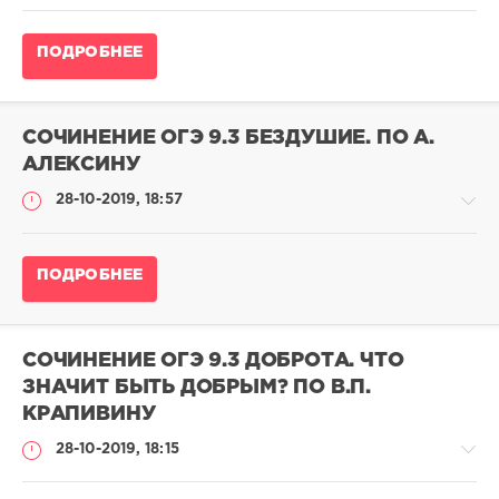
0
Сочинение
ПОДРОБНЕЕ
ОГЭ
по
русскому
языку
СОЧИНЕНИЕ ОГЭ 9.3 БЕЗДУШИЕ. ПО А.
adminn
АЛЕКСИНУ
174
28-10-2019, 18:57
067
0
Сочинение
ПОДРОБНЕЕ
ОГЭ
по
русскому
языку
СОЧИНЕНИЕ ОГЭ 9.3 ДОБРОТА. ЧТО
adminn
ЗНАЧИТ БЫТЬ ДОБРЫМ? ПО В.П.
66
КРАПИВИНУ
069
28-10-2019, 18:15
0